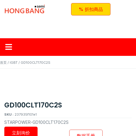
% 折扣商品
首页
关于红邦
产品
应用与方案
联系我们
首页
/
IGBT
/ GD100CLT170C2S
GD100CLT170C2S
SKU :
237935f101e1
STARPOWER-GD100CLT170C2S
立刻询价
数据手册