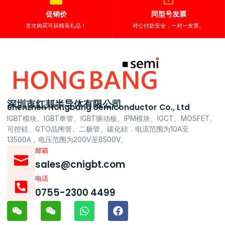
促销价
同型号发票
首次购买可获精美礼品！
对公付款安全，一对一发票。
深圳市红邦半导体有限公司
Shenzhen Hongbang Semiconductor Co., Ltd
IGBT模块、IGBT单管、IGBT驱动板、IPM模块、IGCT、MOSFET、
可控硅、GTO晶闸管、二极管、碳化硅，电流范围为10A至
13500A，电压范围为200V至8500V。
邮箱
sales@cnigbt.com
电话
0755-2300 4499